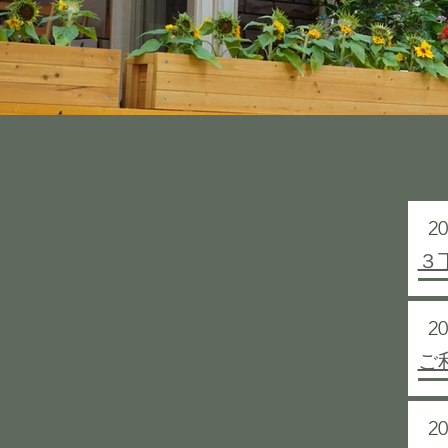
20
３
20
ご
20