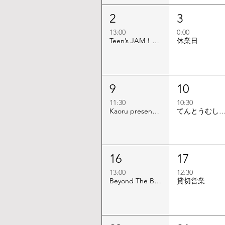
2
3
13:00
0:00
Teen’s JAM！Vol.3 〜鳴らせ、僕らの夏色！〜
休業日
9
10
11:30
10:30
Kaoru presents "Strawberry Jam vol.7"
てんとうむし
16
17
13:00
12:30
Beyond The Border
貸切営業