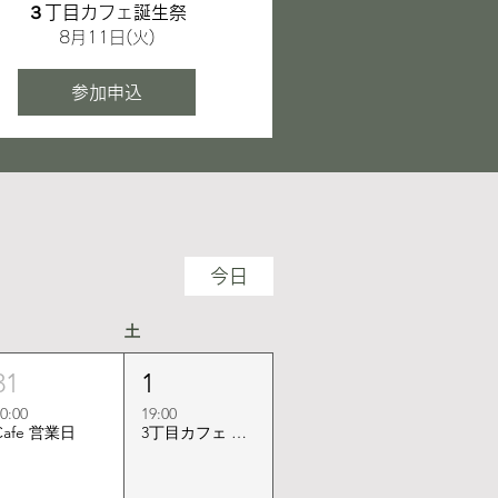
３丁目カフェ誕生祭
8月11日(火)
参加申込
今日
土
31
1
0:00
19:00
Cafe 営業日
3丁目カフェ de CINEMA Music ～映画音楽をライブとセッションで♪～