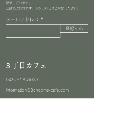
配信しています。
​ご購読は無料です。下記よりぜひご登録ください。
メールアドレス
登録する
３丁目カフェ
045-516-8037
information@3choome-cafe.com
〒225-0002
神奈川県横浜市青葉区美しが丘1-10-1
​ピースフルプレイス1F