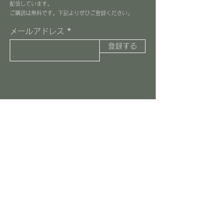
配信しています。
​ご購読は無料です。下記よりぜひご登録ください。
メールアドレス
登録する
３丁目カフェ
045-516-8037
information@3choome-cafe.com
〒225-0002
神奈川県横浜市青葉区美しが丘1-10-1
​ピースフルプレイス1F