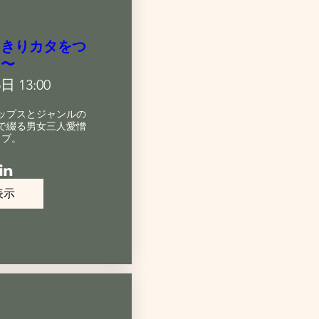
っきりカタをつ
よ〜
日 13:00
ップスとジャンルの
で綴る男女三人愛憎
イブ。
表示