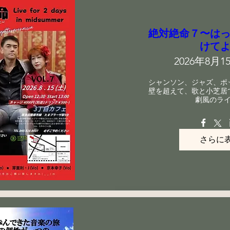
絶対絶命７〜は
けて
2026年8月15
シャンソン、ジャズ、ポ
壁を超えて、歌と小芝居
劇風のラ
さらに