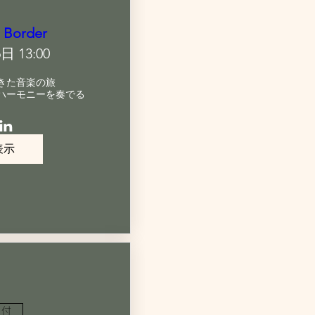
 Border
日 13:00
きた音楽の旅

ハーモニーを奏でる
表示
日付