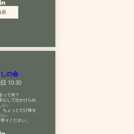
表示
むしの会
日 10:30
って何？

安心して出かけられ
い、

、ちょっとだけ体を
い、

ち寄りください。