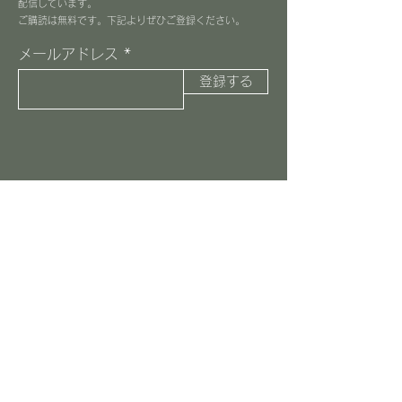
配信しています。
​ご購読は無料です。下記よりぜひご登録ください。
メールアドレス
登録する
３丁目カフェ
045-516-8037
information@3choome-cafe.com
〒225-0002
神奈川県横浜市青葉区美しが丘1-10-1
​ピースフルプレイス1F