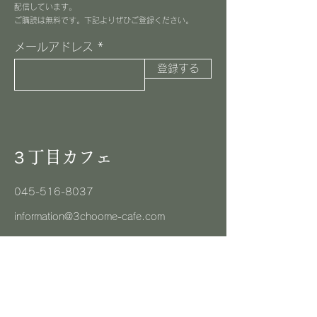
配信しています。
​ご購読は無料です。下記よりぜひご登録ください。
メールアドレス
登録する
３丁目カフェ
045-516-8037
information@3choome-cafe.com
〒225-0002
神奈川県横浜市青葉区美しが丘1-10-1
​ピースフルプレイス1F