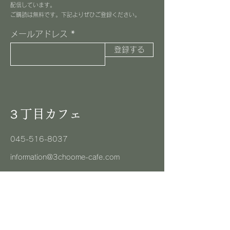
配信しています。
​ご購読は無料です。下記よりぜひご登録ください。
メールアドレス
登録する
３丁目カフェ
045-516-8037
information@3choome-cafe.com
〒225-0002
神奈川県横浜市青葉区美しが丘1-10-1
​ピースフルプレイス1F