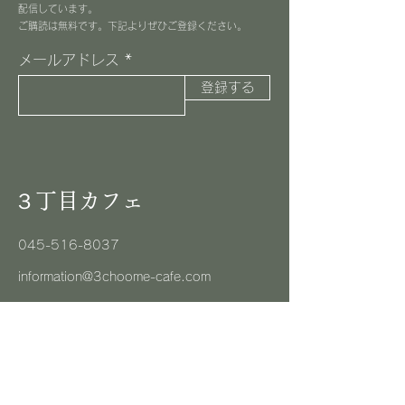
配信しています。
​ご購読は無料です。下記よりぜひご登録ください。
メールアドレス
登録する
３丁目カフェ
045-516-8037
information@3choome-cafe.com
〒225-0002
神奈川県横浜市青葉区美しが丘1-10-1
​ピースフルプレイス1F