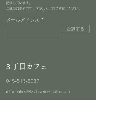
配信しています。
​ご購読は無料です。下記よりぜひご登録ください。
メールアドレス
登録する
３丁目カフェ
045-516-8037
information@3choome-cafe.com
〒225-0002
神奈川県横浜市青葉区美しが丘1-10-1
​ピースフルプレイス1F