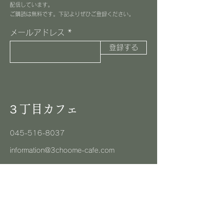
配信しています。
​ご購読は無料です。下記よりぜひご登録ください。
メールアドレス
登録する
３丁目カフェ
045-516-8037
information@3choome-cafe.com
〒225-0002
神奈川県横浜市青葉区美しが丘1-10-1
​ピースフルプレイス1F