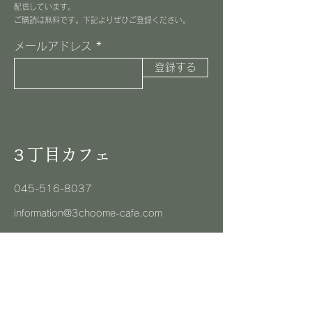
配信しています。
​ご購読は無料です。下記よりぜひご登録ください。
メールアドレス
登録する
３丁目カフェ
045-516-8037
information@3choome-cafe.com
〒225-0002
神奈川県横浜市青葉区美しが丘1-10-1
​ピースフルプレイス1F