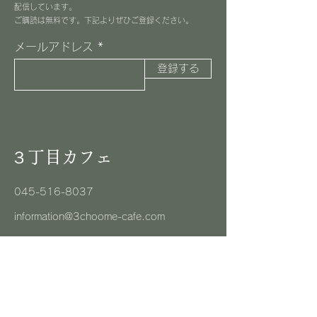
配信しています。
​ご購読は無料です。下記よりぜひご登録ください。
メールアドレス
登録する
３丁目カフェ
045-516-8037
information@3choome-cafe.com
〒225-0002
神奈川県横浜市青葉区美しが丘1-10-1
​ピースフルプレイス1F