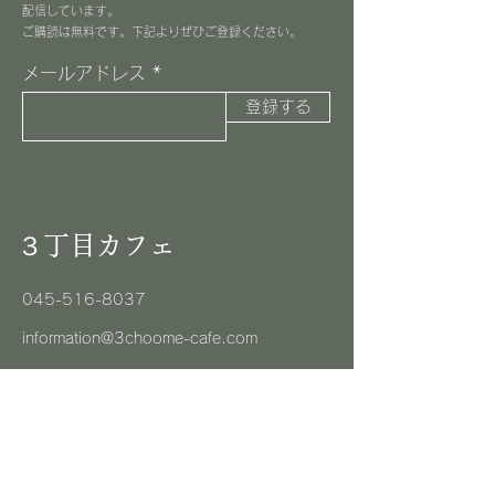
配信しています。
​ご購読は無料です。下記よりぜひご登録ください。
メールアドレス
登録する
３丁目カフェ
045-516-8037
information@3choome-cafe.com
〒225-0002
神奈川県横浜市青葉区美しが丘1-10-1
​ピースフルプレイス1F