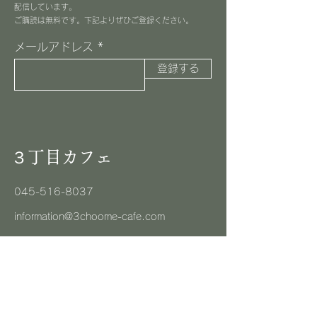
配信しています。
​ご購読は無料です。下記よりぜひご登録ください。
メールアドレス
登録する
３丁目カフェ
045-516-8037
information@3choome-cafe.com
〒225-0002
神奈川県横浜市青葉区美しが丘1-10-1
​ピースフルプレイス1F