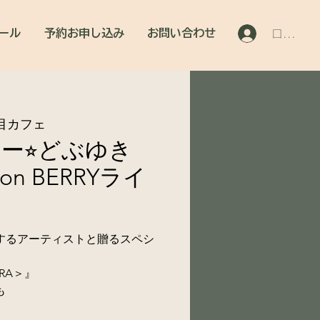
ール
予約お申し込み
お問い合わせ
ログイン
目カフェ
ー⭐︎どぶゆき
 on BERRYライ
の尊敬するアーティストと贈るスペシ
BIRA＞』
も