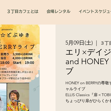
３丁目カフェとは
会場レンタル
イベントスケジュ
5月09日(土)
  |  
３丁
エリ×デイジ
and HONEY
ブ
HONEY on BERRY
ャルライブ
ELLIS Classics『扉＜TO
ちょっぴり扉がひらくか