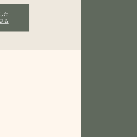
した
見る