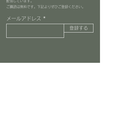
配信しています。
​ご購読は無料です。下記よりぜひご登録ください。
メールアドレス
登録する
３丁目カフェ
045-516-8037
information@3choome-cafe.com
〒225-0002
神奈川県横浜市青葉区美しが丘1-10-1
​ピースフルプレイス1F