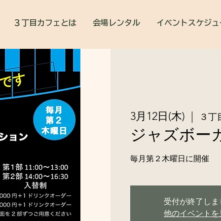
３丁目カフェとは
会場レンタル
イベントスケジュ
3月12日(木)
  |  
３丁
ジャズボー
毎月第２木曜日に開催
受付が終了しま
他のイベントを