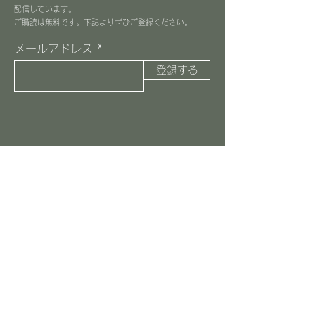
配信しています。
​ご購読は無料です。下記よりぜひご登録ください。
メールアドレス
登録する
３丁目カフェ
045-516-8037
information@3choome-cafe.com
〒225-0002
神奈川県横浜市青葉区美しが丘1-10-1
​ピースフルプレイス1F