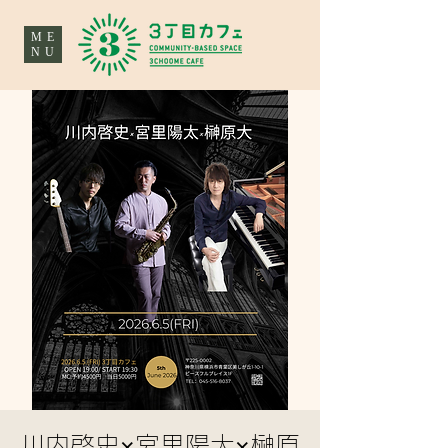
ME
NU
川内啓史×宮里陽太×榊原