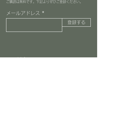
​ご購読は無料です。下記よりぜひご登録ください。
メールアドレス
登録する
３丁目カフェ
045-516-8037
information@3choome-cafe.com
〒225-0002
神奈川県横浜市青葉区美しが丘1-10-1
​ピースフルプレイス1F