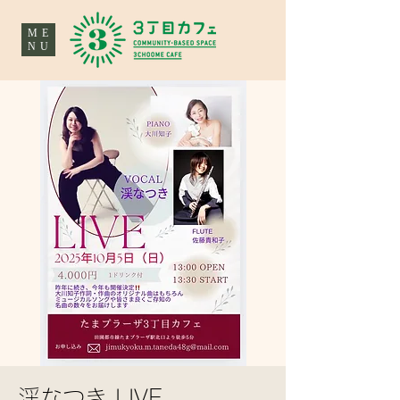
ME
NU
渓なつき LIVE