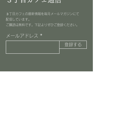
３丁目カフェの最新情報を毎月メールマガジンにて
配信しています。
​ご購読は無料です。下記よりぜひご登録ください。
メールアドレス
登録する
３丁目カフェ
045-516-8037
information@3choome-cafe.com
〒225-0002
神奈川県横浜市青葉区美しが丘1-10-1
​ピースフルプレイス1F