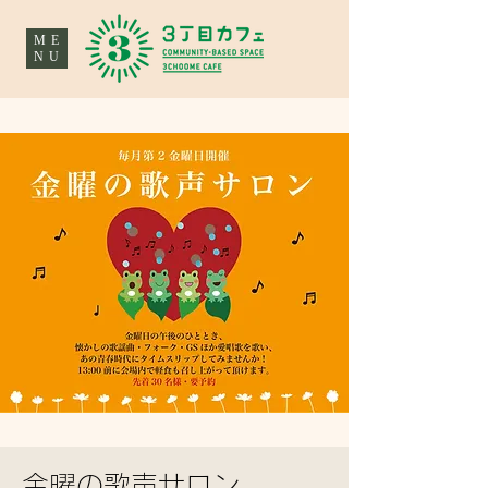
ME
NU
金曜の歌声サロン