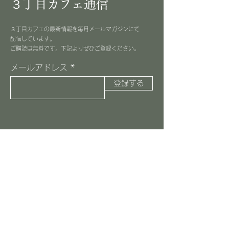
３丁目カフェ通信
３丁目カフェの最新情報を毎月メールマガジンにて
配信しています。
​ご購読は無料です。下記よりぜひご登録ください。
メールアドレス
登録する
３丁目カフェ
045-516-8037
information@3choome-cafe.com
〒225-0002
神奈川県横浜市青葉区美しが丘1-10-1