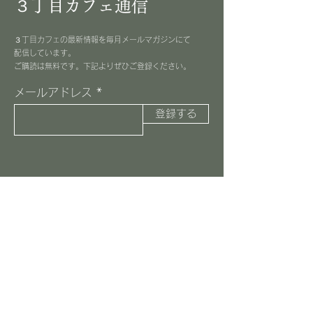
３丁目カフェ通信
３丁目カフェの最新情報を毎月メールマガジンにて
配信しています。
​ご購読は無料です。下記よりぜひご登録ください。
メールアドレス
登録する
３丁目カフェ
045-516-8037
information@3choome-cafe.com
〒225-0002
神奈川県横浜市青葉区美しが丘1-10-1