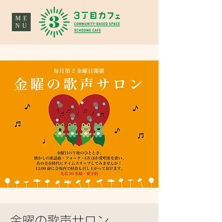
ME
NU
金曜の歌声サロン