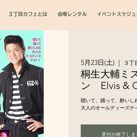
３丁目カフェとは
会場レンタル
イベントスケジュ
5月23日(土)
  |  
３丁
桐生大輔ミ
ン Elvis & O
聴いて、踊って、酔いし
大人のオールディーズナ
受付が終了しま