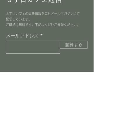
３丁目カフェの最新情報を毎月メールマガジンにて
配信しています。
​ご購読は無料です。下記よりぜひご登録ください。
メールアドレス
登録する
３丁目カフェ
045-516-8037
information@3choome-cafe.com
〒225-0002
神奈川県横浜市青葉区美しが丘1-10-1
​ピースフルプレイス1F