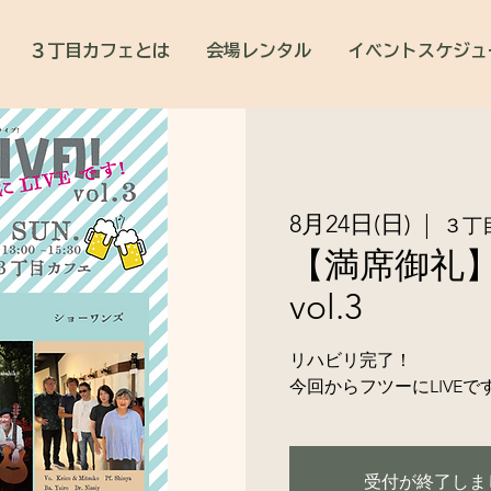
３丁目カフェとは
会場レンタル
イベントスケジュ
8月24日(日)
  |  
３丁
【満席御礼】A
vol.3
リハビリ完了！
今回からフツーにLIVEで
受付が終了しま