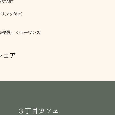
 START
ドリンク付き)
ssy、MU(夢憂)、ショーワンズ
シェア
３丁目カフェ