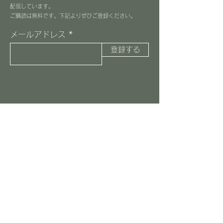
配信しています。
​ご購読は無料です。下記よりぜひご登録ください。
メールアドレス
登録する
３丁目カフェ
045-516-8037
information@3choome-cafe.com
〒225-0002
神奈川県横浜市青葉区美しが丘1-10-1
​ピースフルプレイス1F