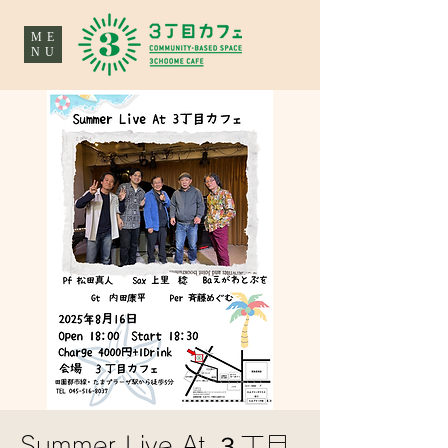
ME
NU
Summer Live At ３丁目