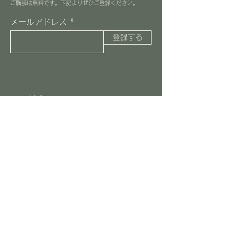
​ご購読は無料です。下記よりぜひご登録ください。
メールアドレス
登録する
３丁目カフェ
045-516-8037
information@3choome-cafe.com
〒225-0002
神奈川県横浜市青葉区美しが丘1-10-1
​ピースフルプレイス1F