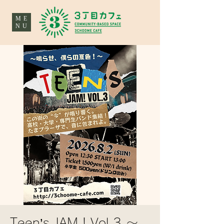
ME
NU
Teen’s JAM！Vol.3 〜