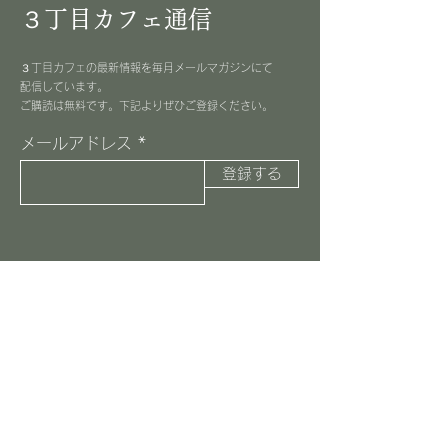
３丁目カフェ通信
３丁目カフェの最新情報を毎月メールマガジンにて
配信しています。
​ご購読は無料です。下記よりぜひご登録ください。
メールアドレス
登録する
３丁目カフェ
045-516-8037
information@3choome-cafe.com
〒225-0002
神奈川県横浜市青葉区美しが丘1-10-1