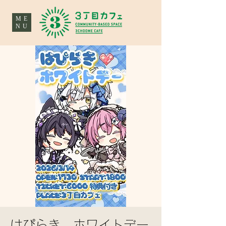
ME
NU
はぴらき ホワイトデー